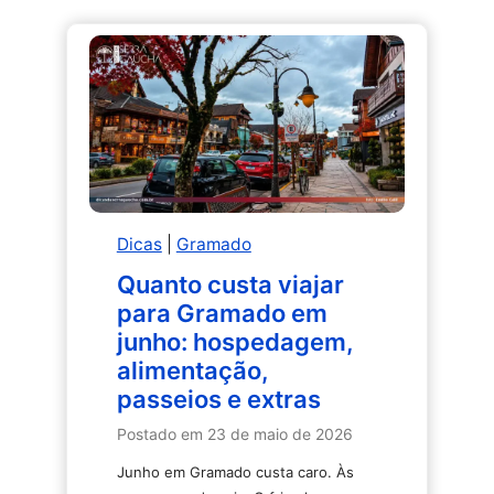
Gramado:
onde
ficar,
onde
jantar
e
o
que
fazer
Dicas
|
Gramado
a
dois
Quanto custa viajar
para Gramado em
junho: hospedagem,
alimentação,
passeios e extras
Postado em
23 de maio de 2026
Junho em Gramado custa caro. Às