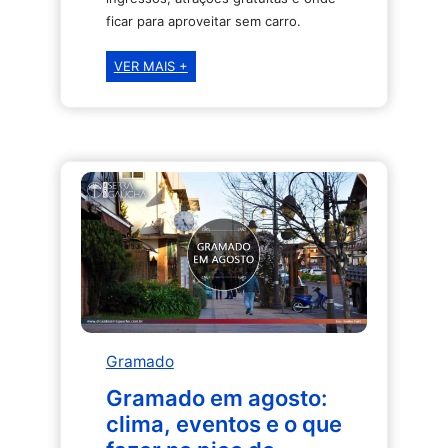
ficar para aproveitar sem carro.
Festival
VER MAIS +
de
Cinema
de
Gramado
2026:
programação,
ingressos
e
como
aproveitar
Gramado
Gramado em agosto:
clima, eventos e o que