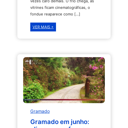
vezes caro demais. O frio chega, as
vitrines ficam cinematográficas, o
fondue reaparece como […]
Quanto
VER MAIS +
custa
viajar
para
Gramado
em
junho:
hospedagem,
alimentação,
passeios
e
extras
Gramado
Gramado em junho: