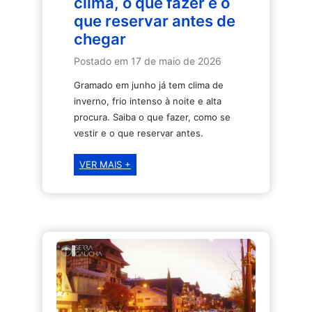
clima, o que fazer e o
que reservar antes de
chegar
Postado em
17 de maio de 2026
Gramado em junho já tem clima de
inverno, frio intenso à noite e alta
procura. Saiba o que fazer, como se
vestir e o que reservar antes.
Gramado
VER MAIS +
em
junho:
clima,
o
que
fazer
e
o
que