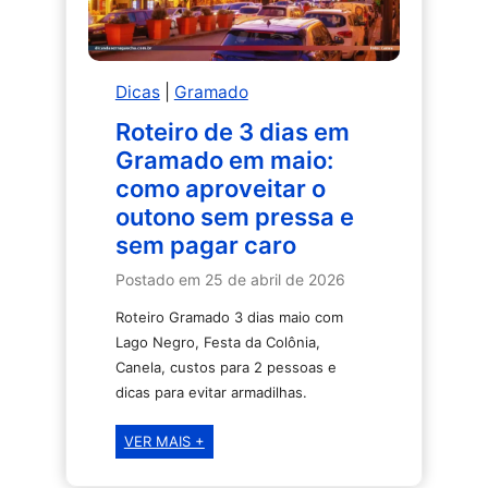
reservar
antes
de
Dicas
|
Gramado
chegar
Roteiro de 3 dias em
Gramado em maio:
como aproveitar o
outono sem pressa e
sem pagar caro
Postado em
25 de abril de 2026
Roteiro Gramado 3 dias maio com
Lago Negro, Festa da Colônia,
Canela, custos para 2 pessoas e
dicas para evitar armadilhas.
Roteiro
VER MAIS +
de