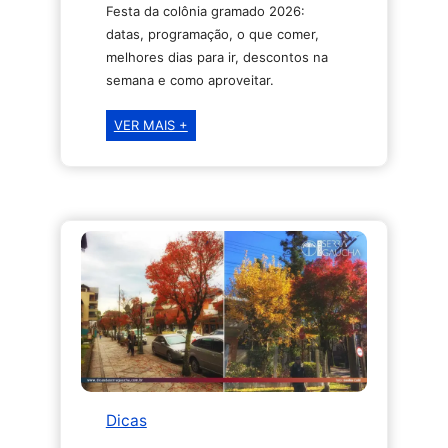
Festa da colônia gramado 2026:
datas, programação, o que comer,
melhores dias para ir, descontos na
semana e como aproveitar.
Festa
VER MAIS +
da
Colônia
2026
em
Gramado:
datas,
programação,
o
que
comer
e
como
Dicas
aproveitar
melhor