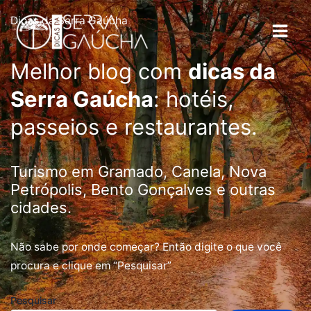
Ir
Dicas da Serra Gaúcha
para
o
conteúdo
Melhor blog com
dicas da
Serra Gaúcha
: hotéis,
passeios e restaurantes.
Turismo em Gramado, Canela, Nova
Petrópolis, Bento Gonçalves e outras
cidades.
Não sabe por onde começar? Então digite o que você
procura e clique em “Pesquisar”
Pesquisar