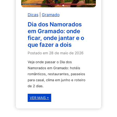
do
inverno
Dicas
|
Gramado
Dia dos Namorados
em Gramado: onde
ficar, onde jantar e o
que fazer a dois
Postado em
28 de maio de 2026
Veja onde passar o Dia dos
Namorados em Gramado: hotéis
românticos, restaurantes, passeios
para casal, clima em junho e roteiro
de 2 dias.
Dia
VER MAIS +
dos
Namorados
em