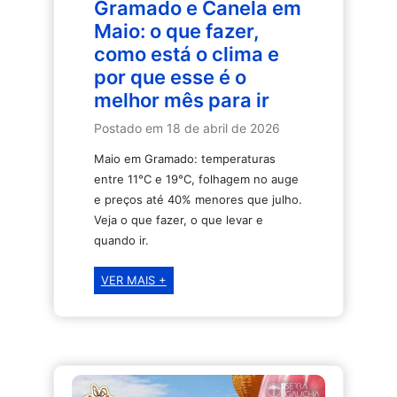
Gramado e Canela em
Maio: o que fazer,
como está o clima e
por que esse é o
melhor mês para ir
Postado em
18 de abril de 2026
Maio em Gramado: temperaturas
entre 11°C e 19°C, folhagem no auge
e preços até 40% menores que julho.
Veja o que fazer, o que levar e
quando ir.
Gramado
VER MAIS +
e
Canela
em
Maio:
o