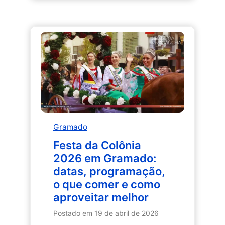
3
dias
em
Gramado
em
maio:
como
aproveitar
o
outono
sem
Gramado
pressa
e
Festa da Colônia
sem
2026 em Gramado:
pagar
datas, programação,
caro
o que comer e como
aproveitar melhor
Postado em
19 de abril de 2026