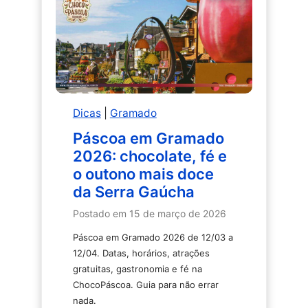
que
fazer,
como
está
o
clima
e
Dicas
|
Gramado
por
que
Páscoa em Gramado
esse
2026: chocolate, fé e
é
o outono mais doce
o
da Serra Gaúcha
melhor
mês
Postado em
15 de março de 2026
para
Páscoa em Gramado 2026 de 12/03 a
ir
12/04. Datas, horários, atrações
gratuitas, gastronomia e fé na
ChocoPáscoa. Guia para não errar
nada.