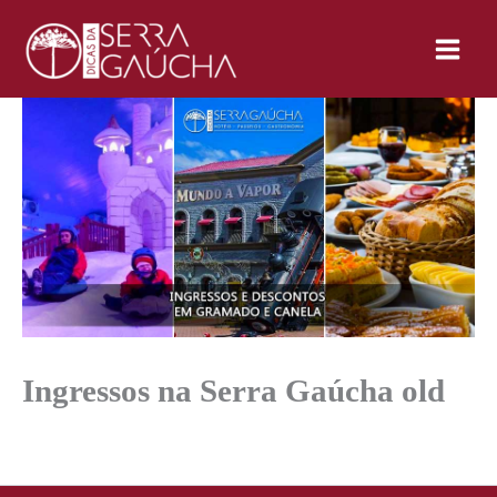
Ir
para
o
conteúdo
Ingressos na Serra Gaúcha old