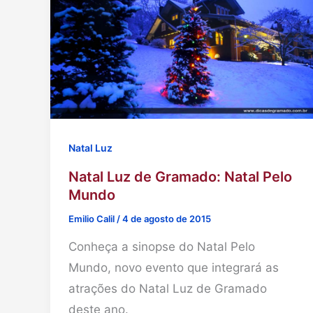
Natal Luz
Natal Luz de Gramado: Natal Pelo
Mundo
Emilio Calil
/
4 de agosto de 2015
Conheça a sinopse do Natal Pelo
Mundo, novo evento que integrará as
atrações do Natal Luz de Gramado
deste ano.