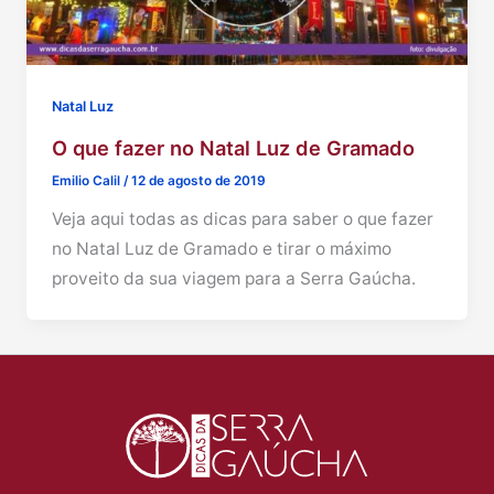
Natal Luz
O que fazer no Natal Luz de Gramado
Emilio Calil
/
12 de agosto de 2019
Veja aqui todas as dicas para saber o que fazer
no Natal Luz de Gramado e tirar o máximo
proveito da sua viagem para a Serra Gaúcha.