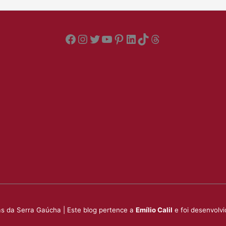
Facebook
Instagram
Twitter
YouTube
Pinterest
LinkedIn
TikTok
Threads
s da Serra Gaúcha | Este blog pertence a
Emílio Calil
e foi desenvolv