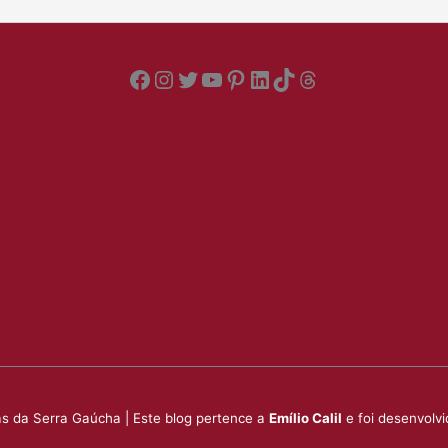
Facebook
Instagram
Twitter
YouTube
Pinterest
LinkedIn
TikTok
Threads
s da Serra Gaúcha | Este blog pertence a
Emílio Calil
e foi desenvolv