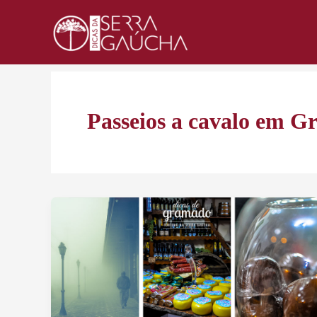
Ir
para
o
conteúdo
Passeios a cavalo em G