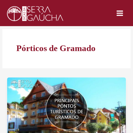
Ir
para
o
conteúdo
Pórticos de Gramado