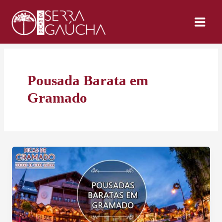
Ir
para
o
conteúdo
Pousada Barata em
Gramado