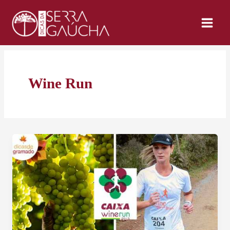
Ir
para
o
conteúdo
Wine Run