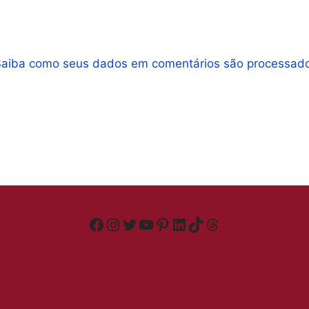
Saiba como seus dados em comentários são processad
Facebook
Instagram
Twitter
YouTube
Pinterest
LinkedIn
TikTok
Threads