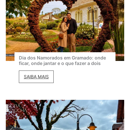
G
d
r
o
a
e
m
m
a
a
d
g
o
o
Dia dos Namorados em Gramado: onde
ficar, onde jantar e o que fazer a dois
2
s
0
t
D
SAIBA MAIS
2
o
i
6
:
a
:
c
d
p
l
o
r
i
s
o
m