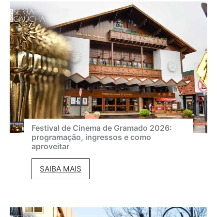
Festival de Cinema de Gramado 2026:
programação, ingressos e como
aproveitar
F
SAIBA MAIS
e
s
t