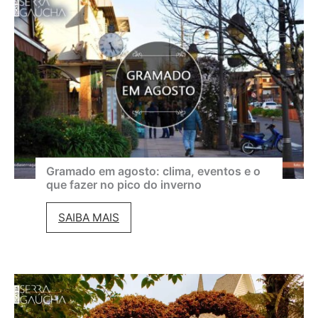
i
v
a
l
d
e
C
i
Gramado em agosto: clima, eventos e o
que fazer no pico do inverno
n
e
G
SAIBA MAIS
m
r
a
a
d
m
e
a