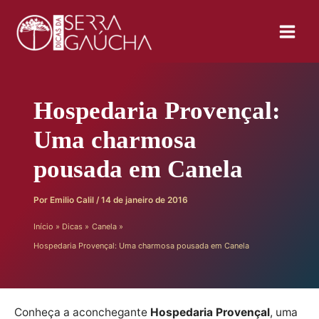
Ir
para
o
conteúdo
Hospedaria Provençal:
Uma charmosa
pousada em Canela
Por
Emilio Calil
/
14 de janeiro de 2016
Início
Dicas
Canela
Hospedaria Provençal: Uma charmosa pousada em Canela
Conheça a aconchegante
Hospedaria Provençal
, uma