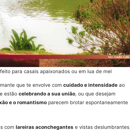
eito para casais apaixonados ou em lua de mel
amante que te envolve com
cuidado e intensidade
ao
e estão
celebrando a sua união
, ou que desejam
xão e o romantismo
parecem brotar espontaneamente
les com
lareiras aconchegantes
e vistas deslumbrantes