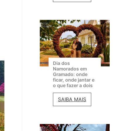
i
r
n
a
a
e
m
m
a
a
d
d
o
e
Dia dos
e
Namorados em
G
Gramado: onde
m
ficar, onde jantar e
r
a
o que fazer a dois
a
g
D
SAIBA MAIS
m
o
i
a
s
a
d
t
d
o