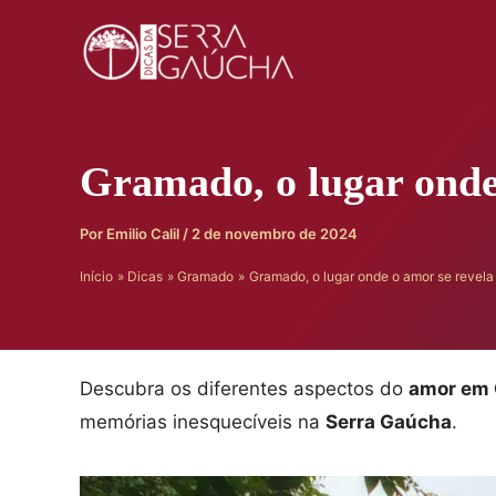
Ir
para
o
conteúdo
Gramado, o lugar onde
Por
Emilio Calil
/
2 de novembro de 2024
Início
Dicas
Gramado
Gramado, o lugar onde o amor se revela
Descubra os diferentes aspectos do
amor em
memórias inesquecíveis na
Serra Gaúcha
.