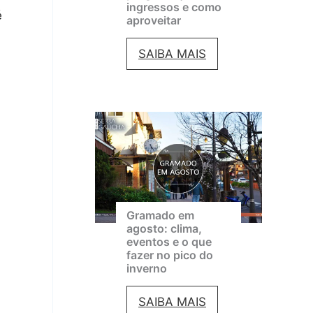
ingressos e como
é
aproveitar
F
SAIBA MAIS
e
s
t
i
v
a
Gramado em
l
agosto: clima,
eventos e o que
d
fazer no pico do
e
inverno
C
G
SAIBA MAIS