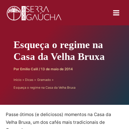
Ir
para
o
conteúdo
Esqueça o regime na
Casa da Velha Bruxa
Por
Emilio Calil
/
13 de maio de 2014
Início
Dicas
Gramado
Esqueça o regime na Casa da Velha Bruxa
Passe ótimos (e deliciosos) momentos na Casa da
Velha Bruxa, um dos cafés mais tradicionais de