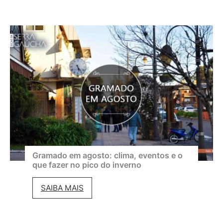
e
s
t
i
v
a
l
d
e
C
i
Gramado em agosto: clima, eventos e o
que fazer no pico do inverno
n
e
G
SAIBA MAIS
m
r
a
a