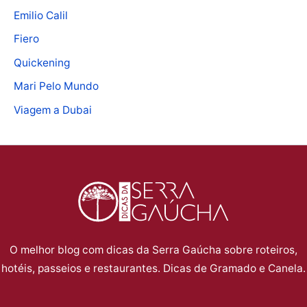
o
r
Emilio Calil
u
a
c
e
e
Fiero
m
u
s
f
a
Quickening
s
s
a
d
Mari Pelo Mundo
t
o
z
o
Viagem a Dubai
a
s
e
:
v
e
r
o
i
c
n
n
a
o
o
d
j
m
p
e
a
o
i
f
r
a
O melhor blog com dicas da Serra Gaúcha sobre roteiros,
c
i
p
hotéis, passeios e restaurantes. Dicas de Gramado e Canela.
p
o
c
a
r
d
a