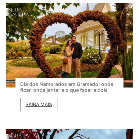
d
m
e
a
G
d
r
o
a
e
m
m
a
a
d
g
o
o
Dia dos Namorados em Gramado: onde
ficar, onde jantar e o que fazer a dois
2
s
0
t
D
SAIBA MAIS
2
o
i
6
:
a
:
c
d