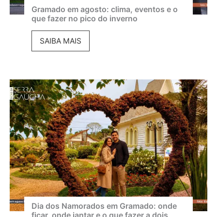
i
Gramado em agosto: clima, eventos e o
que fazer no pico do inverno
n
e
G
SAIBA MAIS
m
r
a
a
d
m
e
a
G
d
r
o
a
e
m
m
a
a
d
g
o
o
Dia dos Namorados em Gramado: onde
ficar, onde jantar e o que fazer a dois