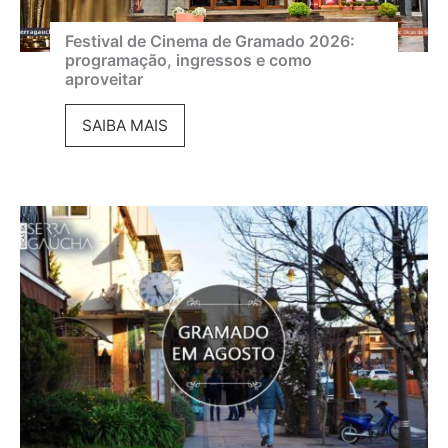
Festival de Cinema de Gramado 2026:
programação, ingressos e como
aproveitar
F
SAIBA MAIS
e
s
t
i
v
a
l
d
e
C