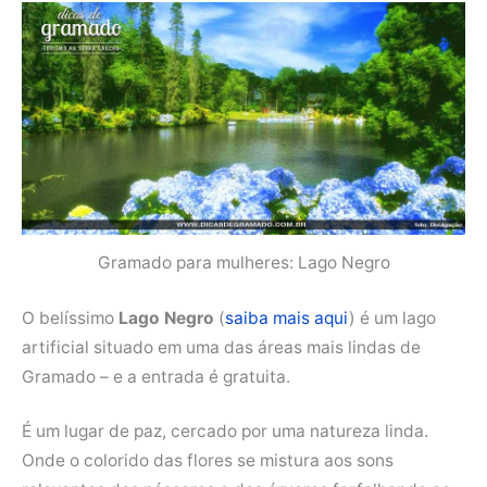
Gramado para mulheres: Lago Negro
O belíssimo
Lago Negro
(
saiba mais aqui
) é um lago
artificial situado em uma das áreas mais lindas de
Gramado – e a entrada é gratuita.
É um lugar de paz, cercado por uma natureza linda.
Onde o colorido das flores se mistura aos sons