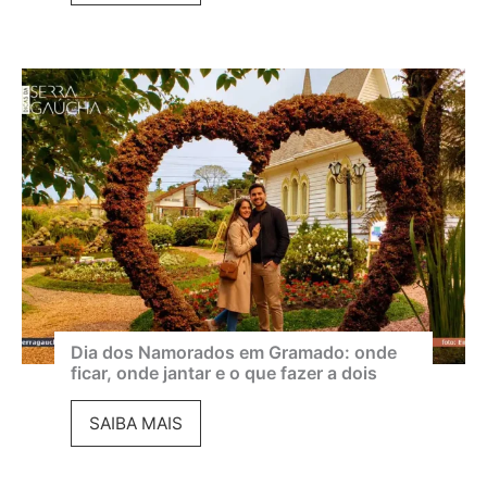
m
r
a
a
d
m
e
a
G
d
r
o
a
e
m
m
a
a
d
g
o
o
Dia dos Namorados em Gramado: onde
ficar, onde jantar e o que fazer a dois
2
s
0
t
D
SAIBA MAIS
2
o
i
6
: