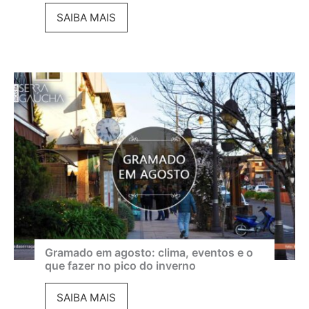
F
SAIBA MAIS
e
s
t
i
v
a
l
d
e
C
i
Gramado em agosto: clima, eventos e o
que fazer no pico do inverno
n
e
G
SAIBA MAIS