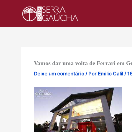
Ir
para
o
conteúdo
Vamos dar uma volta de Ferrari em 
Deixe um comentário
/ Por
Emilio Calil
/
16