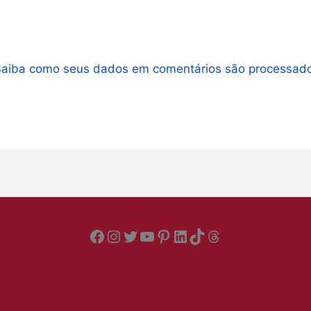
Saiba como seus dados em comentários são processad
Facebook
Instagram
Twitter
YouTube
Pinterest
LinkedIn
TikTok
Threads