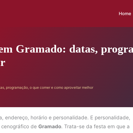
Home
 em Gramado: datas, progr
or
as, programação, o que comer e como aproveitar melhor
a, endereço, horário e personalidade. E personalidade,
o cenográfico de
Gramado
. Trata-se da festa em que a