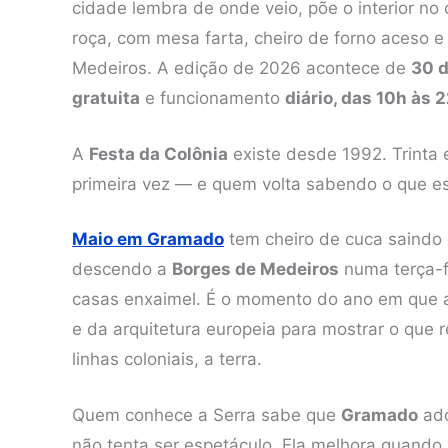
cidade lembra de onde veio, põe o interior n
roça, com mesa farta, cheiro de forno aceso e
Medeiros. A edição de 2026 acontece de
30 d
gratuita
e funcionamento
diário, das 10h às 
A
Festa da Colônia
existe desde 1992. Trinta 
primeira vez — e quem volta sabendo o que es
Maio em Gramado
tem cheiro de cuca saindo 
descendo a
Borges de Medeiros
numa terça-f
casas enxaimel. É o momento do ano em que a
e da arquitetura europeia para mostrar o que
linhas coloniais, a terra.
Quem conhece a Serra sabe que
Gramado
ado
não tenta ser espetáculo. Ela melhora quando