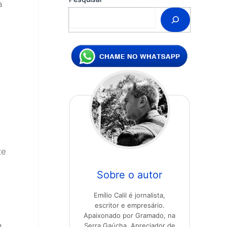
a
te
Sobre o autor
Emílio Calil é jornalista,
escritor e empresário.
Apaixonado por Gramado, na
a
Serra Gaúcha. Apreciador de