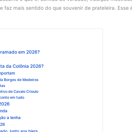
 faz mais sentido do que souvenir de prateleira. Esse 
 Gramado em 2026?
ta da Colônia 2026?
importam
ela Borges de Medeiros
tas
tivo de Cavalo Crioulo
conto em tudo
 2026
anda
gão a lenha
026
do, junto aos biers