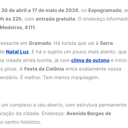
 30 de abril a 17 de maio de 2026
, no
Expogramado
, 
0h às 22h
, com
entrada gratuita
. O endereço informad
Medeiros, 4111
.
teressante em
Gramado
. Há turista que vai à
Serra
 de
Natal Luz
. E há o sujeito um pouco mais atento, que
ma cidade ainda bonita, já com
clima de outono
e início
es picos. A
Festa da Colônia
entra exatamente nessa
alendário. É melhor. Tem menos maquiagem.
 um complexo a céu aberto, com estrutura permanente
coração da cidade. Endereço:
Avenida Borges de
 centro histórico.