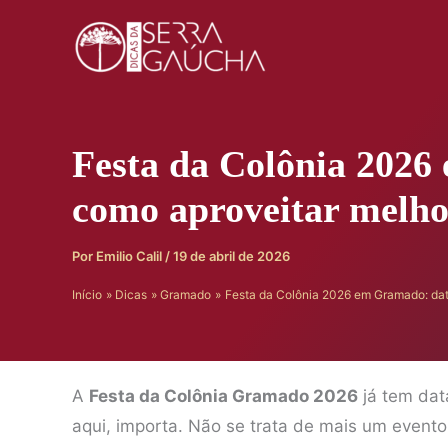
Ir
para
o
conteúdo
Festa da Colônia 2026
como aproveitar melh
Por
Emilio Calil
/
19 de abril de 2026
Início
Dicas
Gramado
Festa da Colônia 2026 em Gramado: dat
A
Festa da Colônia Gramado 2026
já tem dat
aqui, importa. Não se trata de mais um event