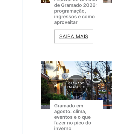
de Gramado 2026:
programação,
ingressos e como
aproveitar
F
SAIBA MAIS
e
s
t
i
v
a
Gramado em
l
agosto: clima,
eventos e o que
d
fazer no pico do
e
inverno