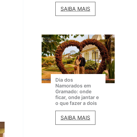
C
G
SAIBA MAIS
i
r
n
a
e
m
m
a
a
d
d
o
e
Dia dos
e
Namorados em
G
Gramado: onde
m
ficar, onde jantar e
r
a
o que fazer a dois
a
g
D
SAIBA MAIS
m
o
i
a
s