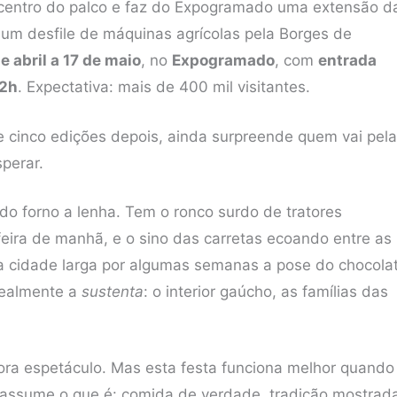
o centro do palco e faz do Expogramado uma extensão d
 um desfile de máquinas agrícolas pela Borges de
e abril a 17 de maio
, no
Expogramado
, com
entrada
22h
. Expectativa: mais de 400 mil visitantes.
e cinco edições depois, ainda surpreende quem vai pela
perar.
do forno a lenha. Tem o ronco surdo de tratores
eira de manhã, e o sino das carretas ecoando entre as
 cidade larga por algumas semanas a pose do chocola
 realmente a
sustenta
: o interior gaúcho, as famílias das
ra espetáculo. Mas esta festa funciona melhor quando
 assume o que é: comida de verdade, tradição mostrad