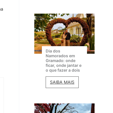
r
n
ma
a
e
m
m
a
a
d
d
o
e
Dia dos
e
Namorados em
G
Gramado: onde
m
ficar, onde jantar e
r
a
o que fazer a dois
a
g
D
SAIBA MAIS
m
o
i
a
s
a
d
t
d
o
o