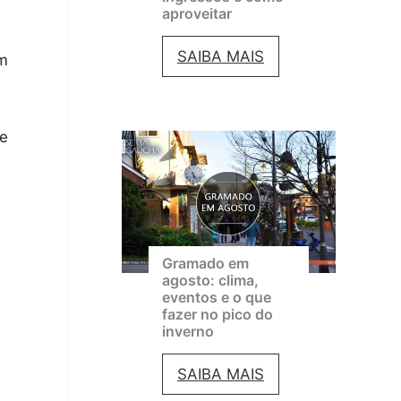
aproveitar
F
SAIBA MAIS
em
e
s
se
t
i
v
a
Gramado em
l
agosto: clima,
eventos e o que
d
fazer no pico do
e
inverno
C
G
SAIBA MAIS
i