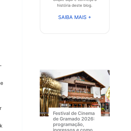
história deste blog.
SAIBA MAIS +
-
 e
r
Festival de Cinema
de Gramado 2026:
programação,
k
ingressos e como