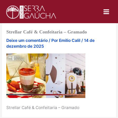
Ir
para
o
conteúdo
Strellar Café & Confeitaria – Gramado
Deixe um comentário
/ Por
Emilio Calil
/
14 de
dezembro de 2025
Strellar Café & Confeitaria – Gramado