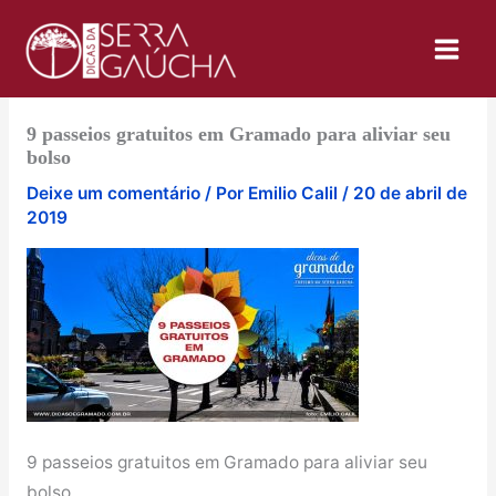
Ir
para
o
conteúdo
9 passeios gratuitos em Gramado para aliviar seu
bolso
Deixe um comentário
/ Por
Emilio Calil
/
20 de abril de
2019
9 passeios gratuitos em Gramado para aliviar seu
bolso