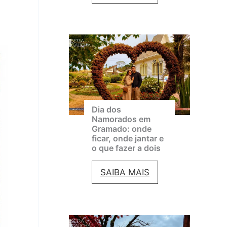
i
r
n
a
e
m
m
a
a
d
d
o
e
Dia dos
e
Namorados em
G
Gramado: onde
m
ficar, onde jantar e
r
a
o que fazer a dois
a
g
D
SAIBA MAIS
m
o
i
a
s
a
d
t
d
o