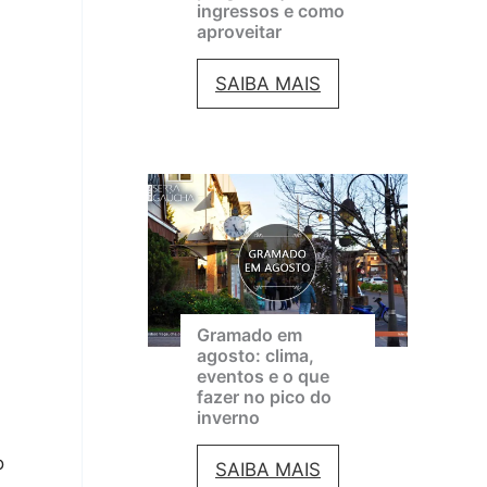
ingressos e como
aproveitar
F
SAIBA MAIS
e
s
t
i
v
a
Gramado em
l
agosto: clima,
eventos e o que
d
fazer no pico do
e
inverno
C
o
G
SAIBA MAIS