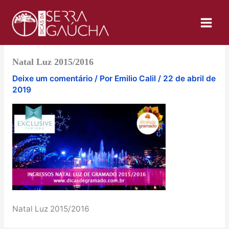
Ir
para
o
conteúdo
Natal Luz 2015/2016
Deixe um comentário
/ Por
Emilio Calil
/
22 de abril de
2019
Natal Luz 2015/2016