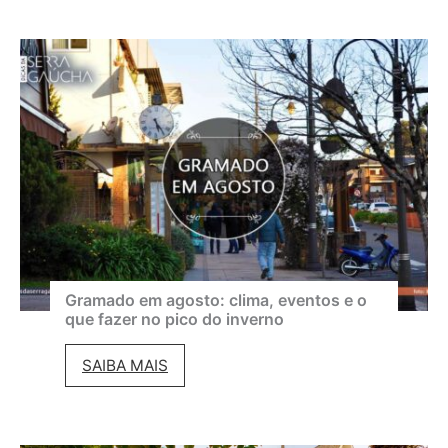
s
t
i
v
a
l
d
e
C
i
Gramado em agosto: clima, eventos e o
que fazer no pico do inverno
n
e
G
SAIBA MAIS
m
r
a
a