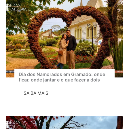
d
m
e
a
G
d
r
o
a
e
m
m
a
a
d
g
o
o
Dia dos Namorados em Gramado: onde
ficar, onde jantar e o que fazer a dois
2
s
0
t
D
SAIBA MAIS
2
o
i
6
:
a
:
c
d
p
l
o