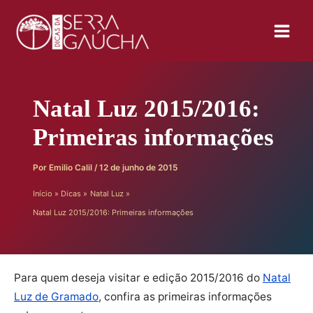
Ir
para
o
conteúdo
Natal Luz 2015/2016:
Primeiras informações
Por
Emilio Calil
/
12 de junho de 2015
Início
Dicas
Natal Luz
Natal Luz 2015/2016: Primeiras informações
Para quem deseja visitar e edição 2015/2016 do
Natal
Luz de Gramado
, confira as primeiras informações