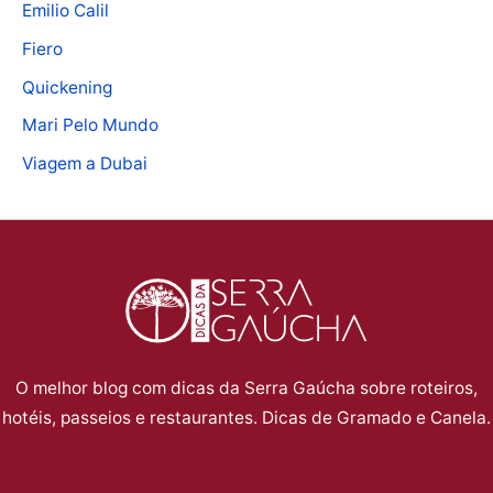
o
r
Emilio Calil
u
a
c
e
e
Fiero
m
u
s
f
a
Quickening
s
s
a
d
Mari Pelo Mundo
t
o
z
o
Viagem a Dubai
a
s
e
:
v
e
r
o
i
c
n
n
a
o
o
d
j
m
p
e
a
o
i
f
r
a
O melhor blog com dicas da Serra Gaúcha sobre roteiros,
c
i
p
hotéis, passeios e restaurantes. Dicas de Gramado e Canela.
p
o
c
a
r
d
a
r
o
o