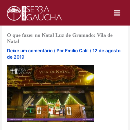
Ir
para
o
conteúdo
O que fazer no Natal Luz de Gramado: Vila de
Natal
Deixe um comentário
/ Por
Emilio Calil
/
12 de agosto
de 2019