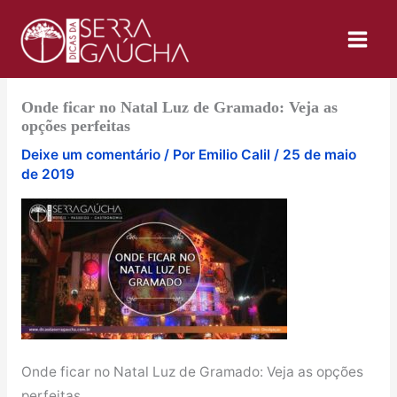
Ir
para
o
conteúdo
Onde ficar no Natal Luz de Gramado: Veja as
opções perfeitas
Deixe um comentário
/ Por
Emilio Calil
/
25 de maio
de 2019
Onde ficar no Natal Luz de Gramado: Veja as opções
perfeitas