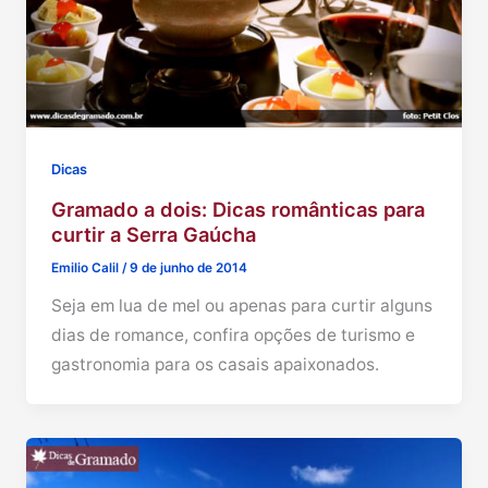
Dicas
Gramado a dois: Dicas românticas para
curtir a Serra Gaúcha
Emilio Calil
/
9 de junho de 2014
Seja em lua de mel ou apenas para curtir alguns
dias de romance, confira opções de turismo e
gastronomia para os casais apaixonados.