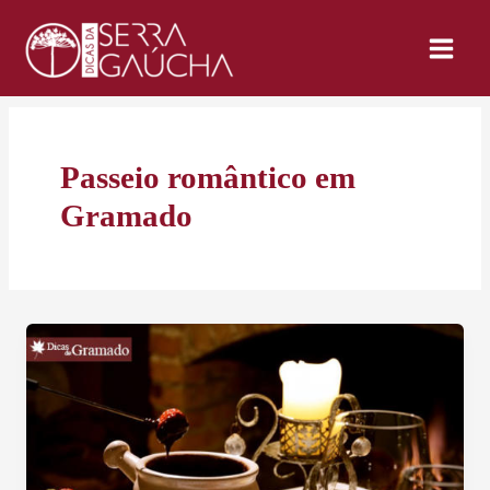
Ir
para
o
conteúdo
Passeio romântico em
Gramado