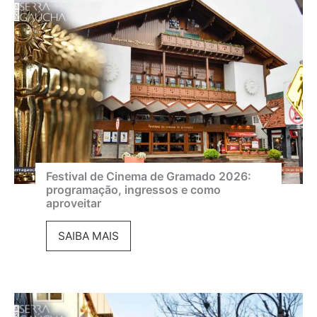
Festival de Cinema de Gramado 2026:
programação, ingressos e como
aproveitar
F
SAIBA MAIS
e
s
t