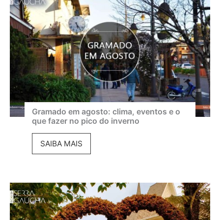
i
v
a
l
d
e
C
i
Gramado em agosto: clima, eventos e o
que fazer no pico do inverno
n
e
G
SAIBA MAIS
m
r
a
a
d
m
e
a
G
d