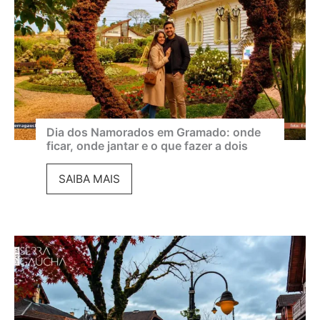
r
o
a
e
m
m
a
a
d
g
o
o
Dia dos Namorados em Gramado: onde
ficar, onde jantar e o que fazer a dois
2
s
0
t
D
SAIBA MAIS
2
o
i
6
:
a
:
c
d
p
l
o
r
i
s
o
m
N