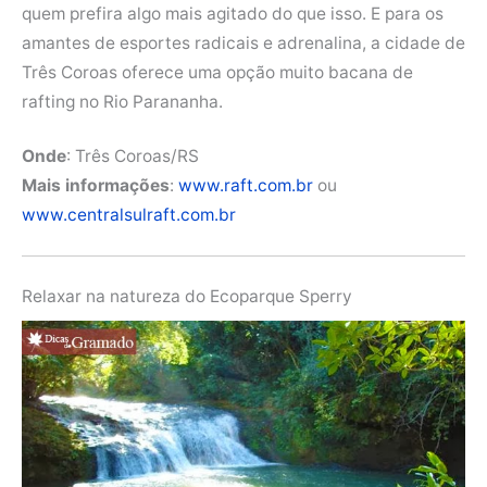
quem prefira algo mais agitado do que isso. E para os
amantes de esportes radicais e adrenalina, a cidade de
Três Coroas oferece uma opção muito bacana de
rafting no Rio Parananha.
Onde
: Três Coroas/RS
Mais informações
:
www.raft.com.br
ou
www.centralsulraft.com.br
Relaxar na natureza do Ecoparque Sperry