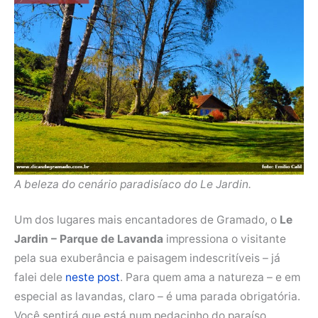
A beleza do cenário paradisíaco do Le Jardin.
Um dos lugares mais encantadores de Gramado, o
Le
Jardin – Parque de Lavanda
impressiona o visitante
pela sua exuberância e paisagem indescritíveis – já
falei dele
neste post
. Para quem ama a natureza – e em
especial as lavandas, claro – é uma parada obrigatória.
Você sentirá que está num pedacinho do paraíso.