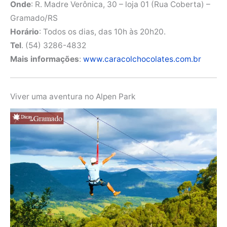
Onde
: R. Madre Verônica, 30 – loja 01 (Rua Coberta) –
Gramado/RS
Horário
: Todos os dias, das 10h às 20h20.
Tel
. (54) 3286-4832
Mais informações
:
www.caracolchocolates.com.br
Viver uma aventura no Alpen Park