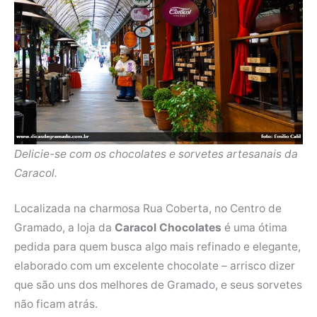
Delicie-se com os chocolates e sorvetes artesanais da
Caracol.
Localizada na charmosa Rua Coberta, no Centro de
Gramado, a loja da
Caracol Chocolates
é uma ótima
pedida para quem busca algo mais refinado e elegante,
elaborado com um excelente chocolate – arrisco dizer
que são uns dos melhores de Gramado, e seus sorvetes
não ficam atrás.