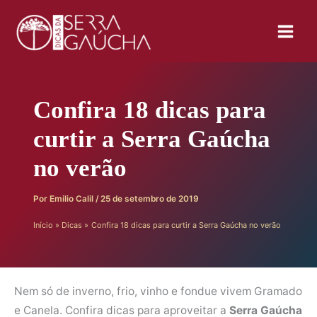
Ir
para
o
conteúdo
Confira 18 dicas para
curtir a Serra Gaúcha
no verão
Por
Emilio Calil
/
25 de setembro de 2019
Início
Dicas
Confira 18 dicas para curtir a Serra Gaúcha no verão
Nem só de inverno, frio, vinho e fondue vivem Gramado
e Canela. Confira dicas para aproveitar a
Serra Gaúcha