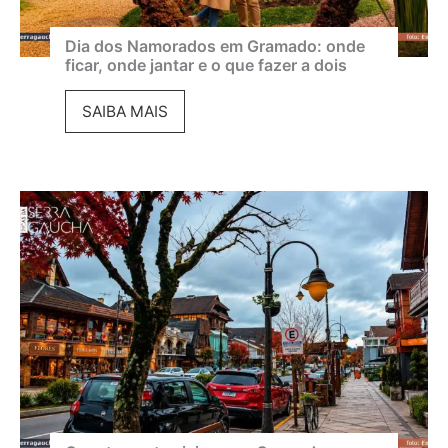
d
g
o
o
Dia dos Namorados em Gramado: onde
ficar, onde jantar e o que fazer a dois
2
s
0
t
D
SAIBA MAIS
2
o
i
6
:
a
:
c
d
p
l
o
r
i
s
o
m
N
g
a
a
r
,
m
a
e
o
m
v
r
a