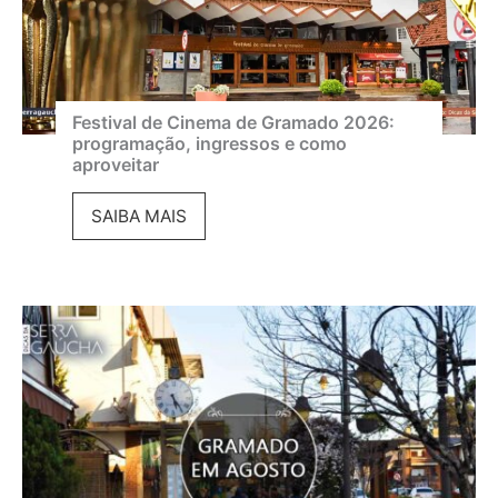
Festival de Cinema de Gramado 2026:
programação, ingressos e como
aproveitar
F
SAIBA MAIS
e
s
t
i
v
a
l
d