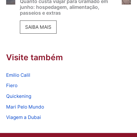
e
a
Quanto custa viajar para Gramado em
junho: hospedagem, alimentação,
ç
n
d
passeios e extras
ã
t
o
Q
SAIBA MAIS
o
o
s
u
,
s
e
a
i
e
m
n
Visite também
n
o
G
t
g
q
r
o
r
Emilio Calil
u
a
c
e
e
Fiero
m
u
s
f
a
Quickening
s
s
a
d
Mari Pelo Mundo
t
o
z
o
Viagem a Dubai
a
s
e
:
v
e
r
o