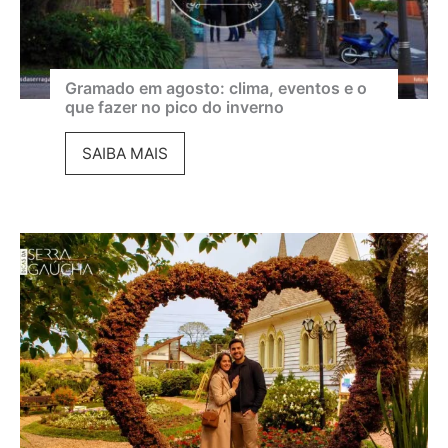
e
C
i
Gramado em agosto: clima, eventos e o
que fazer no pico do inverno
n
e
G
SAIBA MAIS
m
r
a
a
d
m
e
a
G
d
r
o
a
e
m
m
a
a