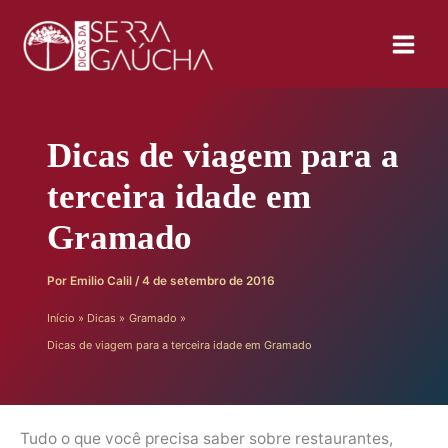
Ir
para
o
conteúdo
Dicas de viagem para a
terceira idade em
Gramado
Por
Emilio Calil
/
4 de setembro de 2016
Início
Dicas
Gramado
Dicas de viagem para a terceira idade em Gramado
Tudo o que você precisa saber sobre restaurantes,