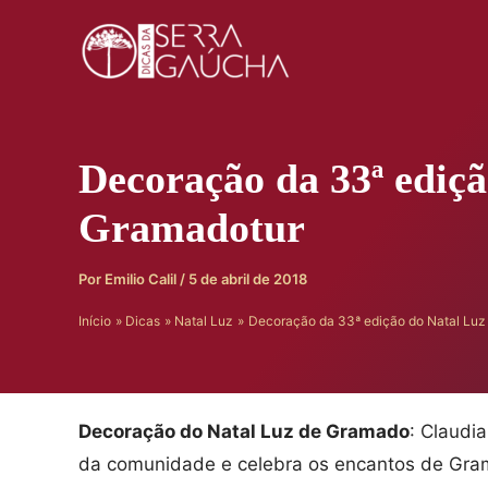
Ir
para
o
conteúdo
Decoração da 33ª ediçã
Gramadotur
Por
Emilio Calil
/
5 de abril de 2018
Início
Dicas
Natal Luz
Decoração da 33ª edição do Natal Luz
Decoração do Natal Luz de Gramado
: Claudi
da comunidade e celebra os encantos de Gra