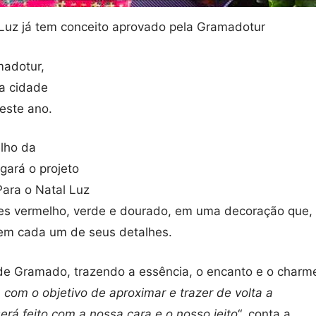
Luz já tem conceito aprovado pela Gramadotur
madotur,
na cidade
este ano.
lho da
egará o projeto
Para o Natal Luz
res vermelho, verde e dourado, em uma decoração que,
o em cada um de seus detalhes.
 de Gramado, trazendo a essência, o encanto e o charm
 com o objetivo de aproximar e trazer de volta a
rá feito com a nossa cara e o nosso jeito
“, conta a