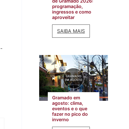
de Gramado 2026:
programação,
ingressos e como
aproveitar
F
SAIBA MAIS
e
a-
s
t
i
v
a
Gramado em
l
agosto: clima,
eventos e o que
d
fazer no pico do
e
inverno
C