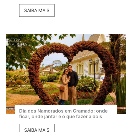
e
G
SAIBA MAIS
m
r
a
a
d
m
e
a
G
d
r
o
a
e
m
m
a
a
d
g
o
o
Dia dos Namorados em Gramado: onde
ficar, onde jantar e o que fazer a dois
2
s
0
t
D
SAIBA MAIS