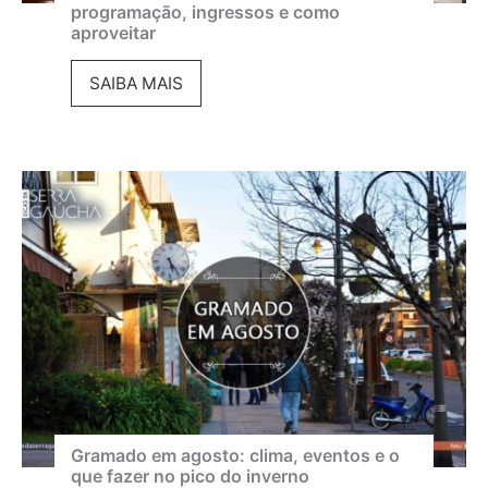
programação, ingressos e como
aproveitar
F
SAIBA MAIS
e
s
t
i
v
a
l
d
e
C
i
Gramado em agosto: clima, eventos e o
que fazer no pico do inverno
n