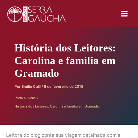
Ir
para
o
conteúdo
História dos Leitores:
Carolina e família em
Gramado
Por
Emilio Calil
/
6 de fevereiro de 2015
Início
Dicas
História dos Leitores: Carolina e família em Gramado
Leitora do blog conta sua viagem detalhada com a